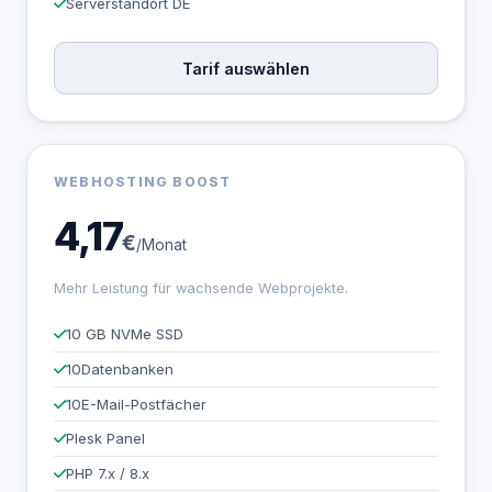
Serverstandort DE
Tarif auswählen
WEBHOSTING BOOST
4,17
€
/Monat
Mehr Leistung für wachsende Webprojekte.
10 GB NVMe SSD
10
Datenbanken
10
E-Mail-Postfächer
Plesk Panel
PHP 7.x / 8.x