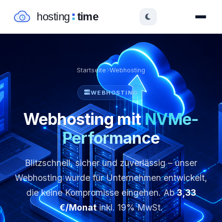
Startseite
Webhosting
WEBHOSTING
Webhosting mit
NVMe-
Performance
Blitzschnell, sicher und zuverlässig – unser
Webhosting wurde für Unternehmen entwickelt,
die keine Kompromisse eingehen. Ab
3,33
€/Monat
inkl. 19% MwSt.