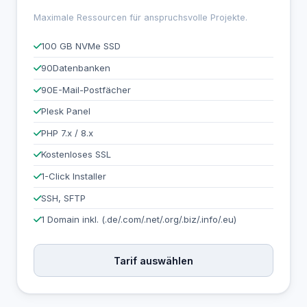
Maximale Ressourcen für anspruchsvolle Projekte.
100 GB NVMe SSD
90
Datenbanken
90
E-Mail-Postfächer
Plesk Panel
PHP 7.x / 8.x
Kostenloses SSL
1-Click Installer
SSH, SFTP
1 Domain inkl. (.de/.com/.net/.org/.biz/.info/.eu)
Tarif auswählen