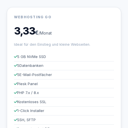
WEBHOSTING GO
3,33
€
/Monat
Ideal für den Einstieg und kleine Webseiten.
5 GB NVMe SSD
5
Datenbanken
5
E-Mail-Postfächer
Plesk Panel
PHP 7.x / 8.x
Kostenloses SSL
1-Click Installer
SSH, SFTP