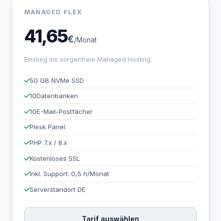
MANAGED FLEX
41,65
€
/Monat
Einstieg ins sorgenfreie Managed Hosting.
50 GB NVMe SSD
10
Datenbanken
10
E-Mail-Postfächer
Plesk Panel
PHP 7.x / 8.x
Kostenloses SSL
Inkl. Support: 0,5 h/Monat
Serverstandort DE
Tarif auswählen