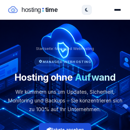
Startseite
Managed Webhosting
MANAGED WEBHOSTING
Hosting ohne
Aufwand
Wir kümmern uns um Updates, Sicherheit,
Monitoring und Backups – Sie konzentrieren sich
zu 100% auf Ihr Unternehmen.
Pakete ansehen