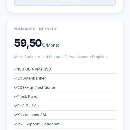
MANAGED INFINITY
59,50
€
/Monat
Mehr Speicher und Support für wachsende Projekte.
100 GB NVMe SSD
20
Datenbanken
20
E-Mail-Postfächer
Plesk Panel
PHP 7.x / 8.x
Kostenloses SSL
Inkl. Support: 1 h/Monat