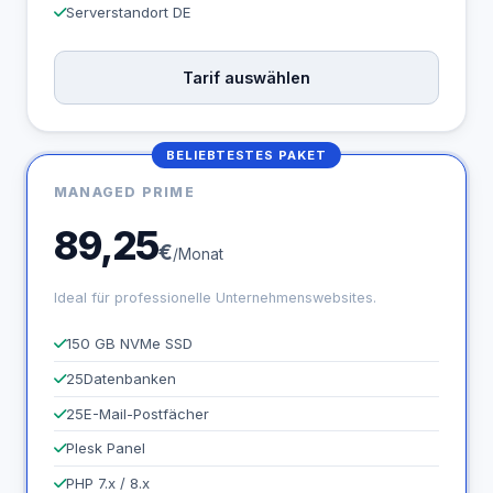
Serverstandort DE
Tarif auswählen
BELIEBTESTES PAKET
MANAGED PRIME
89,25
€
/Monat
Ideal für professionelle Unternehmenswebsites.
150 GB NVMe SSD
25
Datenbanken
25
E-Mail-Postfächer
Plesk Panel
PHP 7.x / 8.x