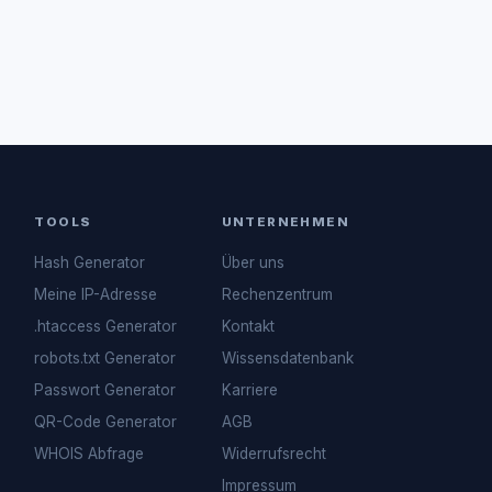
TOOLS
UNTERNEHMEN
Hash Generator
Über uns
Meine IP-Adresse
Rechenzentrum
.htaccess Generator
Kontakt
robots.txt Generator
Wissensdatenbank
Passwort Generator
Karriere
QR-Code Generator
AGB
WHOIS Abfrage
Widerrufsrecht
Impressum