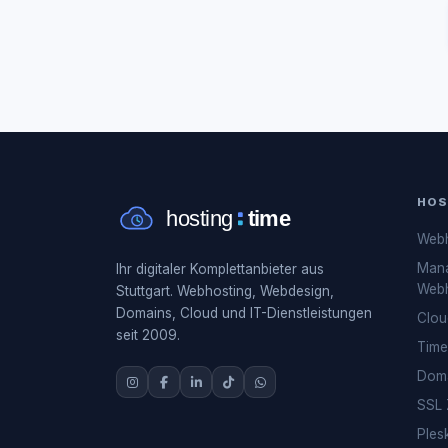
HOS
Webh
Man
Ihr digitaler Komplettanbieter aus
Webh
Stuttgart. Webhosting, Webdesign,
Domains, Cloud und IT-Dienstleistungen
Clou
seit 2009.
Time
Dom
SSL Z
Ples