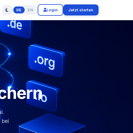
Login
Jetzt starten
DE
EN
chern
l.
 bei