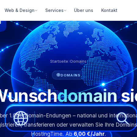
Über uns
Kontakt
Web & Design
Services
Startseite
Domains
DOMAINS
 Wunsch
domain
si
ber 1.000 Domain-Endungen – national und internationa
istrieren, transferieren oder verwalten Sie Ihre Domains
HostingTime. Ab
6,00 €/Jahr
.