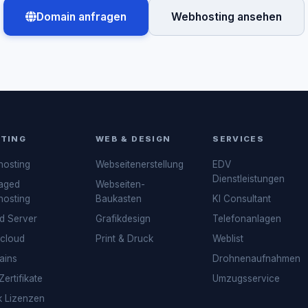
Domain anfragen
Webhosting ansehen
TING
WEB & DESIGN
SERVICES
osting
Webseitenerstellung
EDV
Dienstleistungen
aged
Webseiten-
osting
Baukasten
KI Consultant
d Server
Grafikdesign
Telefonanlagen
cloud
Print & Druck
Weblist
ains
Drohnenaufnahmen
ertifikate
Umzugsservice
k Lizenzen