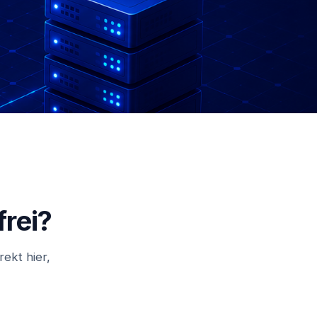
rei?
ekt hier,