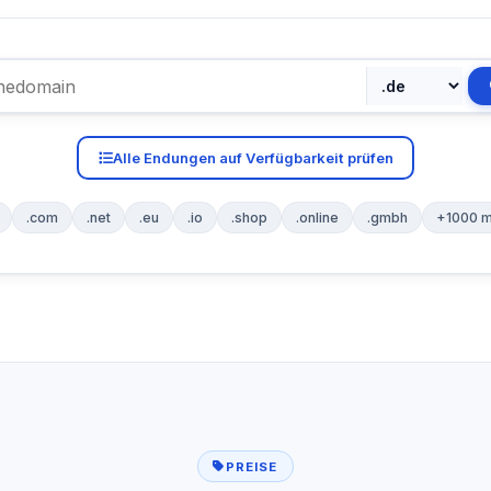
Alle Endungen auf Verfügbarkeit prüfen
.com
.net
.eu
.io
.shop
.online
.gmbh
+1000 m
PREISE