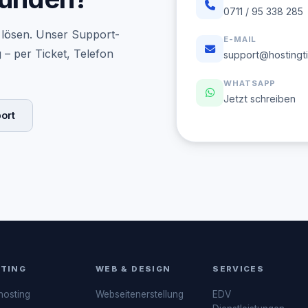
0711 / 95 338 285
el lösen. Unser Support-
E-MAIL
– per Ticket, Telefon
support@hostingt
WHATSAPP
Jetzt schreiben
ort
TING
WEB & DESIGN
SERVICES
osting
Webseitenerstellung
EDV