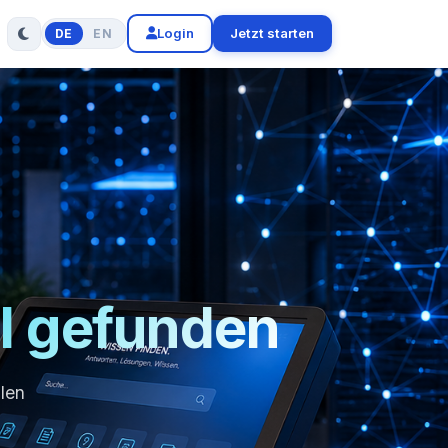
Login
Jetzt starten
DE
EN
l gefunden
llen