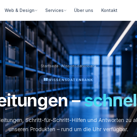
Über uns
Kontakt
Web & Design
Services
Startseite
Wissensdatenbank
WISSENSDATENBANK
leitungen –
schnel
eitungen, Schritt-für-Schritt-Hilfen und Antworten zu a
unseren Produkten – rund um die Uhr verfügbar.