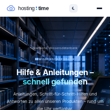
Startseite
Wissensdatenbank
WISSENSDATENBANK
Hilfe & Anleitungen –
schnell gefunden
Anleitungen, Schritt-für-Schritt-Hilfen und
Antworten zu allen unseren Produkten – rund um
die Uhr verfügbar.