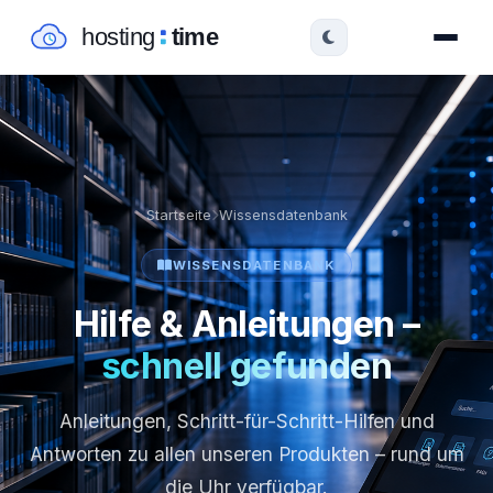
Startseite
Wissensdatenbank
WISSENSDATENBANK
Hilfe & Anleitungen –
schnell gefunden
Anleitungen, Schritt-für-Schritt-Hilfen und
Antworten zu allen unseren Produkten – rund um
die Uhr verfügbar.