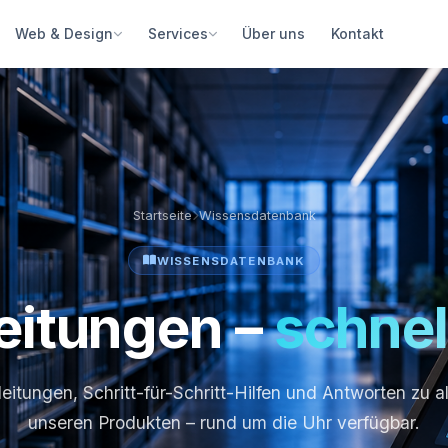
Über uns
Kontakt
Web & Design
Services
Startseite
Wissensdatenbank
WISSENSDATENBANK
leitungen –
schnel
eitungen, Schritt-für-Schritt-Hilfen und Antworten zu a
unseren Produkten – rund um die Uhr verfügbar.