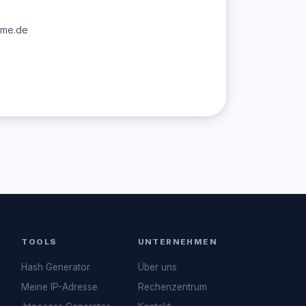
ime.de
TOOLS
UNTERNEHMEN
Hash Generator
Über uns
Meine IP-Adresse
Rechenzentrum