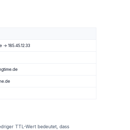
e → 185.45.12.33
ngtime.de
ime.de
edriger TTL-Wert bedeutet, dass