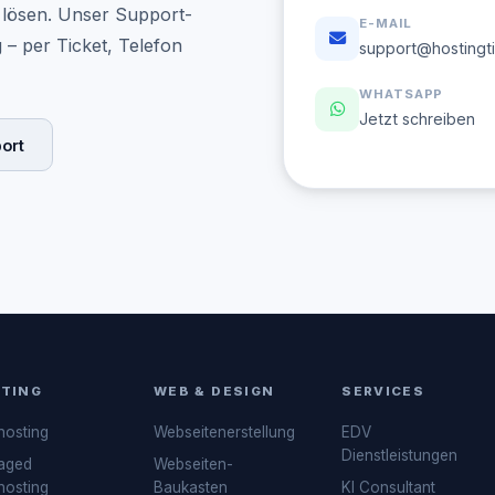
el lösen. Unser Support-
E-MAIL
– per Ticket, Telefon
support@hostingt
WHATSAPP
Jetzt schreiben
ort
TING
WEB & DESIGN
SERVICES
osting
Webseitenerstellung
EDV
Dienstleistungen
aged
Webseiten-
osting
Baukasten
KI Consultant