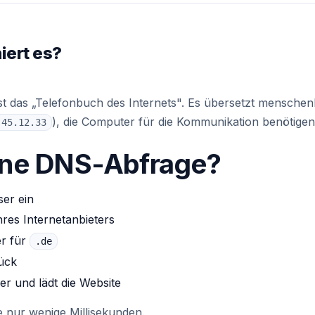
iert es?
st das „Telefonbuch des Internets". Es übersetzt mensche
), die Computer für die Kommunikation benötigen
.45.12.33
eine DNS-Abfrage?
er ein
res Internetanbieters
er für
.de
ück
er und lädt die Website
 nur wenige Millisekunden.