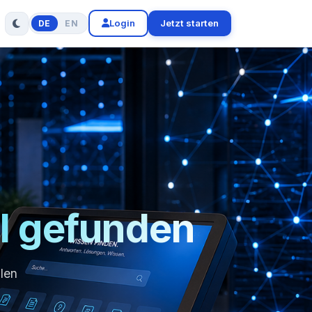
Login
Jetzt starten
DE
EN
l gefunden
llen