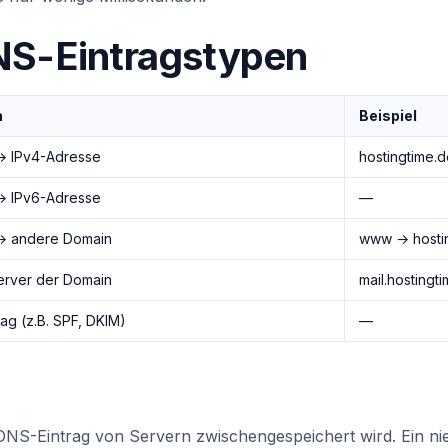
NS-Eintragstypen
n
Beispiel
→ IPv4-Adresse
hostingtime.d
→ IPv6-Adresse
—
→ andere Domain
www → hosti
erver der Domain
mail.hostingt
rag (z.B. SPF, DKIM)
—
 DNS-Eintrag von Servern zwischengespeichert wird. Ein ni