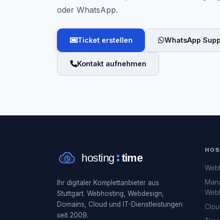
oder WhatsApp.
Ticket erstellen
WhatsApp Supp
Kontakt aufnehmen
HOS
Webh
Man
Ihr digitaler Komplettanbieter aus
Webh
Stuttgart. Webhosting, Webdesign,
Domains, Cloud und IT-Dienstleistungen
Clou
seit 2009.