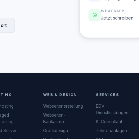
WHATSAPP
Jetzt schreiben
ort
TING
WEB & DESIGN
SERVICES
osting
Webseitenerstellung
EDV
Dienstleistungen
aged
Webseiten-
osting
Baukasten
KI Consultant
d Server
Grafikdesign
Telefonanlagen