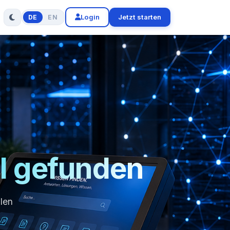
Login
Jetzt starten
DE
EN
l gefunden
llen