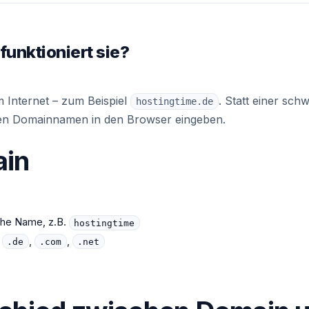
funktioniert sie?
m Internet – zum Beispiel
. Statt einer sc
hostingtime.de
ren Domainnamen in den Browser eingeben.
ain
che Name, z.B.
hostingtime
.
,
,
.de
.com
.net