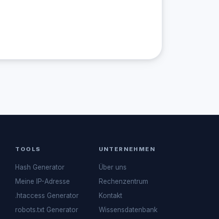
TOOLS
UNTERNEHMEN
Hash Generator
Über uns
Meine IP-Adresse
Rechenzentrum
.htaccess Generator
Kontakt
robots.txt Generator
Wissensdatenbank