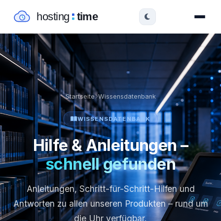
Startseite
Wissensdatenbank
WISSENSDATENBANK
Hilfe & Anleitungen –
schnell gefunden
Anleitungen, Schritt-für-Schritt-Hilfen und
Antworten zu allen unseren Produkten – rund um
die Uhr verfügbar.