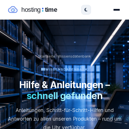
Startseite
Wissensdatenbank
WISSENSDATENBANK
Hilfe & Anleitungen –
schnell gefunden
Anleitungen, Schritt-für-Schritt-Hilfen und
Antworten zu allen unseren Produkten – rund um
die Uhr verfügbar.