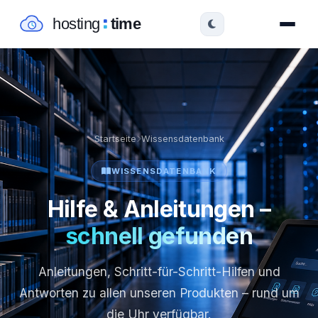
Startseite
Wissensdatenbank
WISSENSDATENBANK
Hilfe & Anleitungen –
schnell gefunden
Anleitungen, Schritt-für-Schritt-Hilfen und
Antworten zu allen unseren Produkten – rund um
die Uhr verfügbar.