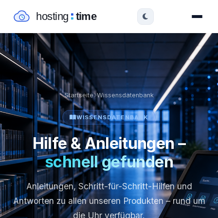
Startseite
Wissensdatenbank
WISSENSDATENBANK
Hilfe & Anleitungen –
schnell gefunden
Anleitungen, Schritt-für-Schritt-Hilfen und
Antworten zu allen unseren Produkten – rund um
die Uhr verfügbar.