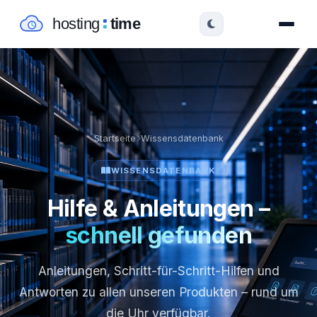
Startseite
Wissensdatenbank
WISSENSDATENBANK
Hilfe & Anleitungen –
schnell gefunden
Anleitungen, Schritt-für-Schritt-Hilfen und
Antworten zu allen unseren Produkten – rund um
die Uhr verfügbar.