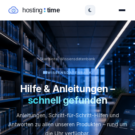
Startseite
Wissensdatenbank
WISSENSDATENBANK
Hilfe & Anleitungen –
schnell gefunden
Anleitungen, Schritt-für-Schritt-Hilfen und
Antworten zu allen unseren Produkten – rund um
die Uhr verfügbar.