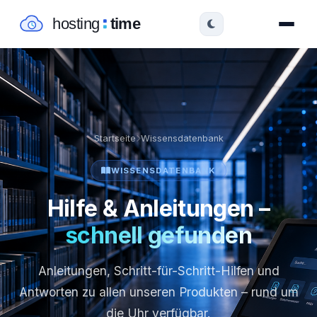
Startseite
Wissensdatenbank
WISSENSDATENBANK
Hilfe & Anleitungen –
schnell gefunden
Anleitungen, Schritt-für-Schritt-Hilfen und
Antworten zu allen unseren Produkten – rund um
die Uhr verfügbar.