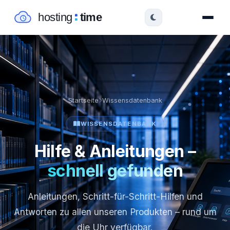
Startseite
Wissensdatenbank
WISSENSDATENBANK
Hilfe & Anleitungen –
schnell gefunden
Anleitungen, Schritt-für-Schritt-Hilfen und
Antworten zu allen unseren Produkten – rund um
die Uhr verfügbar.