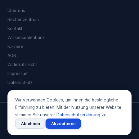
Über uns
Rechenzentrum
Kontakt
Wissensdatenbank
Karriere
AGB
Widerrufsrecht
Impressum
Datenschutz
Wir verwenden Cookies, um Ihnen die bestmögliche
Erfahrung zu bieten. Mit der Nutzung unserer Website
© 2026 HostingTime GmbH · Stuttgarter Straße 10, 70469
stimmen Sie unserer
Datenschutzerklärung
zu.
Stuttgart
Ablehnen
Akzeptieren
Alle Preise inkl. 19% MwSt. | USt-IdNr.: DE 300069352
Impressum
Datenschutz
AGB
Kontakt