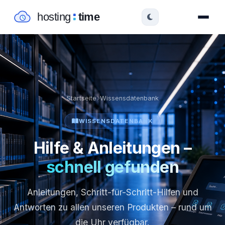
Startseite
Wissensdatenbank
WISSENSDATENBANK
Hilfe & Anleitungen –
schnell gefunden
Anleitungen, Schritt-für-Schritt-Hilfen und
Antworten zu allen unseren Produkten – rund um
die Uhr verfügbar.