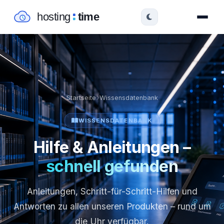
Startseite
Wissensdatenbank
WISSENSDATENBANK
Hilfe & Anleitungen –
schnell gefunden
Anleitungen, Schritt-für-Schritt-Hilfen und
Antworten zu allen unseren Produkten – rund um
die Uhr verfügbar.