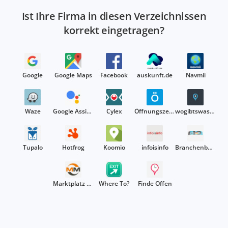
Ist Ihre Firma in diesen Verzeichnissen
korrekt eingetragen?
Google
Google Maps
Facebook
auskunft.de
Navmii
Waze
Google Assistant
Cylex
Öffnungszeitenbuch
wogibtswas.de
Tupalo
Hotfrog
Koomio
infoisinfo
Branchenbuch Deutschland
Marktplatz Mittelstand
Where To?
Finde Offen