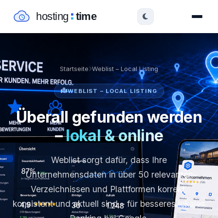
Startseite
Weblist – Local Listing
WEBLIST – LOCAL LISTING
Überall gefunden werden
–
lokal & online
Weblist sorgt dafür, dass Ihre
Unternehmensdaten in über 50 relevanten
Verzeichnissen und Plattformen korrekt,
konsistent und aktuell sind – für besseres lokales